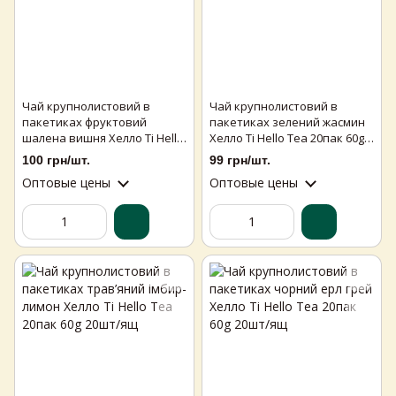
Чай крупнолистовий в
Чай крупнолистовий в
пакетиках фруктовий
пакетиках зелений жасмин
шалена вишня Хелло Ті Hello
Хелло Ті Hello Tea 20пак 60g
Tea 20пак 60g 20шт/ящ
20шт/ящ
100 грн/шт.
99 грн/шт.
Оптовые цены
Оптовые цены