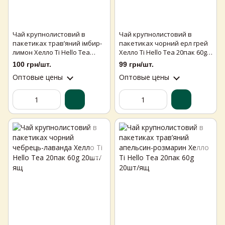
Чай крупнолистовий в
Чай крупнолистовий в
пакетиках трав’яний імбир-
пакетиках чорний ерл грей
лимон Хелло Ті Hello Tea
Хелло Ті Hello Tea 20пак 60g
20пак 60g 20шт/ящ
20шт/ящ
100 грн/шт.
99 грн/шт.
Оптовые цены
Оптовые цены