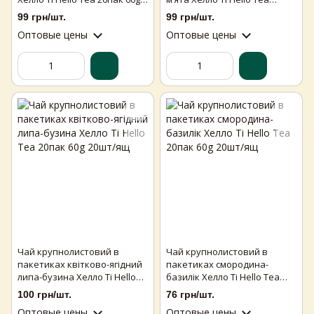
20шт/ящ
20пак 60g 20шт/ящ
99 грн/шт.
99 грн/шт.
Оптовые цены
Оптовые цены
Чай крупнолистовий в
Чай крупнолистовий в
пакетиках квітково-ягідний
пакетиках смородина-
липа-бузина Хелло Ті Hello
базилік Хелло Ті Hello Tea
Tea 20пак 60g 20шт/ящ
20пак 60g 20шт/ящ
100 грн/шт.
76 грн/шт.
Оптовые цены
Оптовые цены