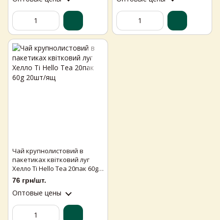
Чай крупнолистовий в
Самовивіз з магазинів
×
пакетиках квітковий луг
Egastronom
Хелло Ті Hello Tea 20пак 60g
20шт/ящ
76 грн/шт.
Тепер онлайн-замовлення можна
Оптовые цены
безкоштовно
доставити у вибраний
магазин і забрати у зручний час 💚