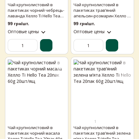
Чай крупнолистовий в
Чай крупнолистовий в
пакетиках чорний чебрець-
пакетиках трав’яний
лаванда Хелло Ті Hello Tea
апельсин-розмарин Хелло Ті
20пак 60g 20шт/ящ
Hello Tea 20пак 60g 20шт/ящ
99 грн/шт.
99 грн/шт.
Оптовые цены
Оптовые цены
1
Чай крупнолистовий в
Чай крупнолистовий в
пакетиках чорний масала
пакетиках трав’яний зелена
Хелло Ті Hello Tea 20пак 60g
м’ята Хелло Ті Hello Tea