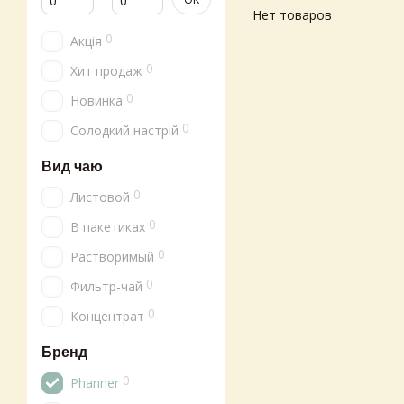
Нет товаров
0
Акція
0
Хит продаж
0
Новинка
0
Солодкий настрій
Вид чаю
0
Листовой
0
В пакетиках
0
Растворимый
0
Фильтр-чай
0
Концентрат
Бренд
0
Phanner