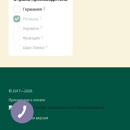
2
Германия
0
Польша
0
Украина
0
Франция
0
Шри-Ланка
© 2017—2026
Принимаем к оплате
Мобильная версия