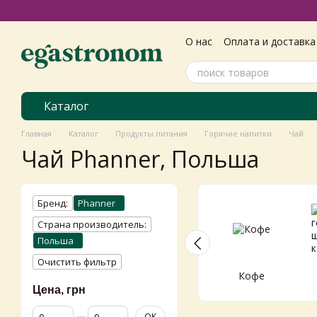
Перейти к основному контенту
О нас
Оплата и доставка
Самовивіз з магазину
Пользовательское согл
Каталог
Главная
Каталог
Продукты питания
Горячие напитки
Чай
Чай Phanner, Польша
Бренд:
Phanner
Страна производитель:
Польша
Очистить фильтр
Кофе
Цена, грн
От Цена, грн
До Цена, грн
OK