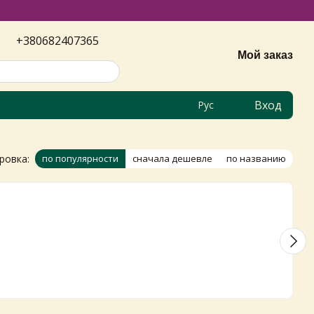
+380682407365
Мой заказ
Вход
Рус
ровка:
по популярности
сначала дешевле
по названию