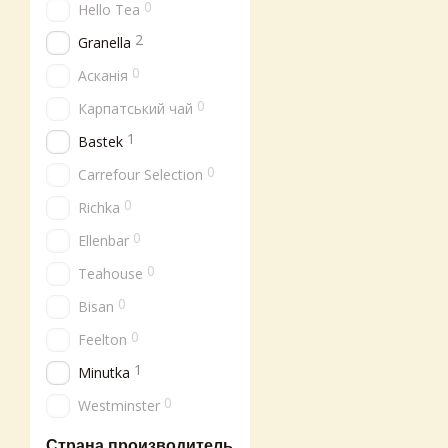
0
Hello Tea
2
Granella
0
Асканія
0
Карпатський чай
1
Bastek
0
Carrefour Selection
0
Richka
0
Ellenbar
0
Teahouse
0
Bisan
0
Feelton
1
Minutka
0
Westminster
Страна производитель