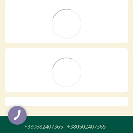
Самовивіз з магазинів
×
Egastronom
Тепер онлайн-замовлення можна
безкоштовно
доставити у вибраний
магазин і забрати у зручний час 💚
Дізнатись більше про самовивіз
Перейти до оформлення
+380682407365
+380502407365
День доставки обираєте під час оформлення.