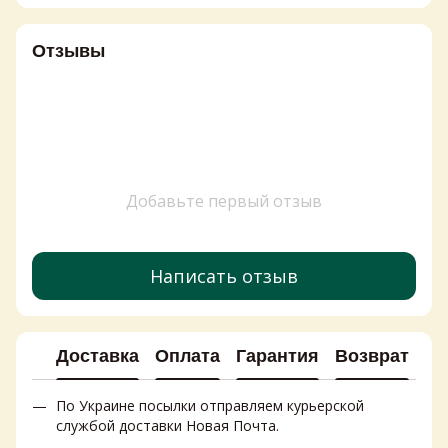
Отзывы
Добавьте первый отзыв
Написать отзыв
Доставка
Оплата
Гарантия
Возврат
Ко
По Украине посылки отправляем курьерской
службой доставки Новая Почта.