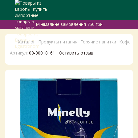
Мінімальне замовлення 750 грн
Каталог
Продукты питания
Горячие напитки
Кофе
К
Артикул:
00-00018161
Оставить отзыв