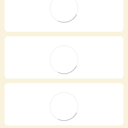
Самовивіз з магазинів
×
Egastronom
Тепер онлайн-замовлення можна
безкоштовно
доставити у вибраний
магазин і забрати у зручний час 💚