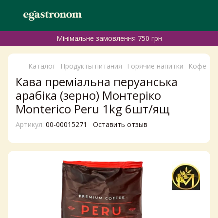
Мінімальне замовлення 750 грн
Каталог
Продукты питания
Горячие напитки
Кофе
К
Кава преміальна перуанська
арабіка (зерно) Монтеріко
Monterico Peru 1kg 6шт/ящ
Артикул:
00-00015271
Оставить отзыв