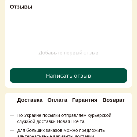
Отзывы
Добавьте первый отзыв
Написать отзыв
Доставка
Оплата
Гарантия
Возврат
Ко
По Украине посылки отправляем курьерской
службой доставки Новая Почта.
Для больших заказов можно предложить
альтернативные варианты доставки.