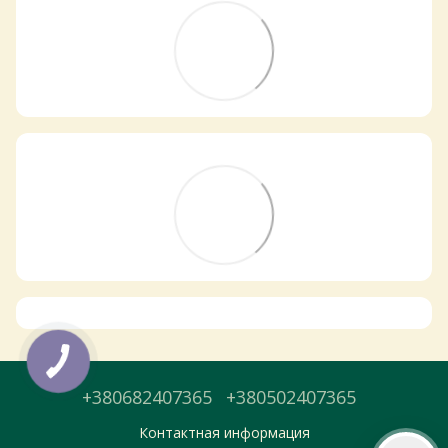
Самовивіз з магазинів
×
Egastronom
Тепер онлайн-замовлення можна
безкоштовно
доставити у вибраний
магазин і забрати у зручний час 💚
Дізнатись більше про самовивіз
Перейти до оформлення
+380682407365
+380502407365
День доставки обираєте під час оформлення.
Контактная информация