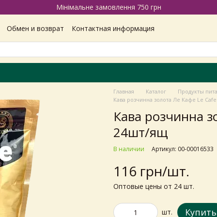
Мінімальне замовлення 750 грн
Обмен и возврат
Контактная информация
Наши магазины
Отзывы про магазин
Вакансии
ашение
Политика конфиденциальности
Главная
Каталог
Продукты пит
Кава розчинна золота Ле Кафе Le Cafe
Кава розчинна зо
24шт/ящ
В наличии
Артикул: 00-00016533
116 грн/шт.
Оптовые цены от 24 шт.
Купить
шт.