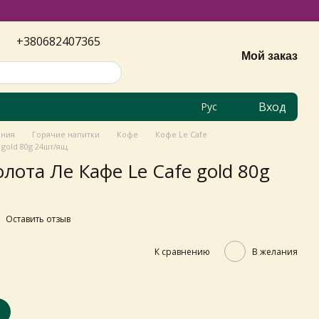
+380682407365
Мой заказ
Вход
Рус
ания
Горячие напитки
Кофе
Кофе Le Cafe
 gold 80g 24шт/ящ
лота Ле Кафе Le Cafe gold 80g
Оставить отзыв
К сравнению
В желания