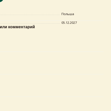
Польша
05.12.2027
или комментарий
×
Самовивіз з магазинів Egastronom
Тепер онлайн-замовлення можна
безкоштовно
доставити у вибраний магазин і забрати у
зручний час 💚