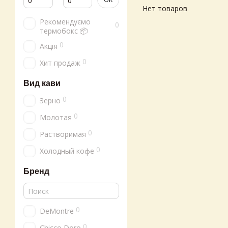
Нет товаров
Рекомендуємо
0
термобокс 📦
0
Акція
0
Хит продаж
Вид кави
0
Зерно
0
Молотая
0
Растворимая
0
Холодный кофе
Бренд
0
DeMontre
0
Chicco Doro