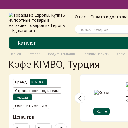
Перейти к основному контенту
О нас
Оплата и доставка
Самовивіз з магазину
Пользовательское согл
Каталог
Главная
Каталог
Продукты питания
Горячие напитки
Кофе
Кофе KIMBO, Турция
Бренд:
KIMBO
Страна производитель:
Турция
Очистить фильтр
Кофе
Цена, грн
От Цена, грн
До Цена, грн
OK