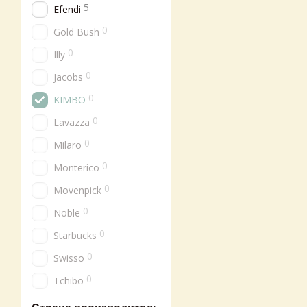
5
Efendi
0
Gold Bush
0
Illy
0
Jacobs
0
KIMBO
0
Lavazza
0
Milaro
0
Monterico
0
Movenpick
0
Noble
0
Starbucks
0
Swisso
0
Tchibo