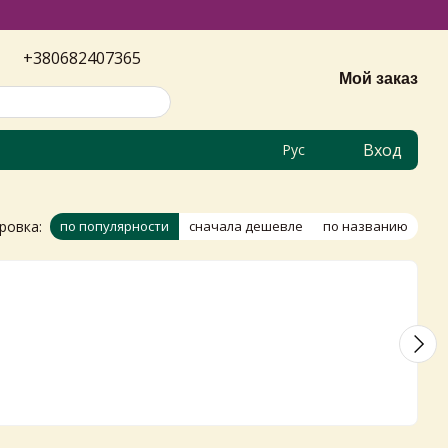
+380682407365
Мой заказ
Вход
Рус
ровка:
по популярности
сначала дешевле
по названию