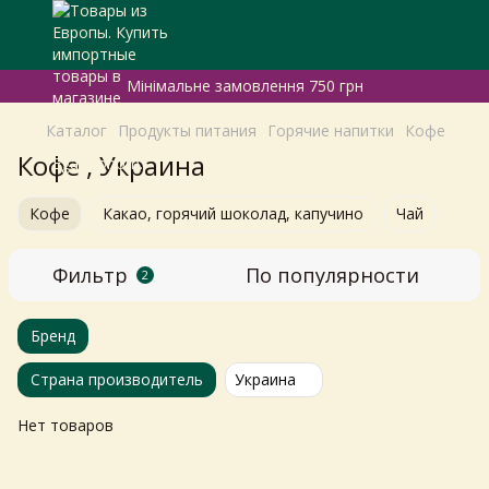
Мінімальне замовлення 750 грн
Каталог
Продукты питания
Горячие напитки
Кофе
Кофе , Украина
Кофе
Какао, горячий шоколад, капучино
Чай
Фильтр
По популярности
2
Бренд
Страна производитель
Украина
Нет товаров
Самовивіз з магазинів
×
Egastronom