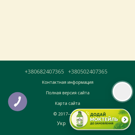
Тепер онлайн-замовлення можна
безкоштовно
доставити у вибраний
магазин і забрати у зручний час 💚
Дізнатись більше про самовивіз
Перейти до оформлення
+380682407365
+380502407365
День доставки обираєте під час оформлення.
Контактная информация
Полная версия сайта
Карта сайта
© 2017—2026
Укр
Рус