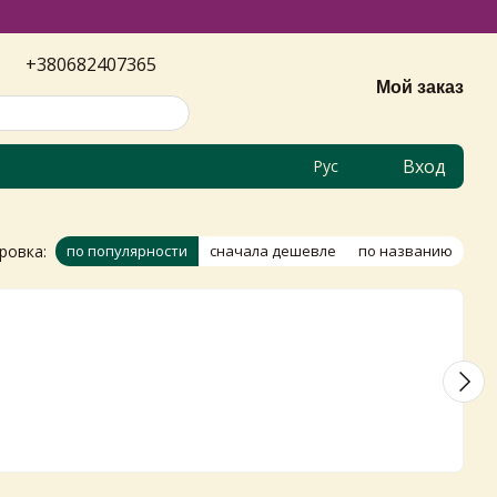
+380682407365
Мой заказ
Вход
Рус
ровка:
по популярности
сначала дешевле
по названию