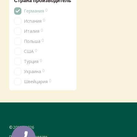
Страна производитель
0
Германия
0
Испания
0
Италия
0
Польша
0
США
0
Турция
0
Украина
0
Швейцария
© 2017—2026
Принимаем к оплате