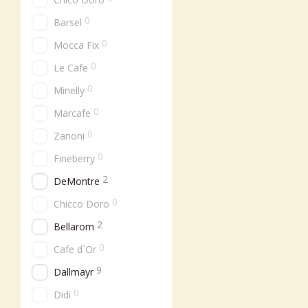
0
Barsel
0
Mocca Fix
0
Le Cafe
0
Minelly
0
Marcafe
0
Zanoni
0
Fineberry
2
DeMontre
0
Chicco Doro
2
Bellarom
0
Cafe d`Or
9
Dallmayr
0
Didi