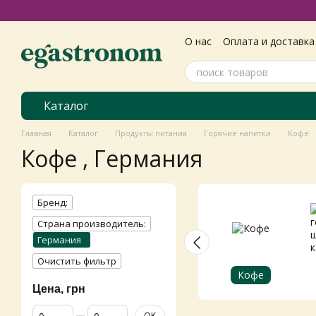
Перейти к основному контенту
О нас
Оплата и доставка
Самовивіз з магазину
Пользовательское согл
Каталог
Главная
Каталог
Продукты питания
Горячие напитки
Кофе
Кофе , Германия
Бренд:
Страна производитель:
Германия
Очистить фильтр
Кофе
Цена, грн
От Цена, грн
До Цена, грн
OK