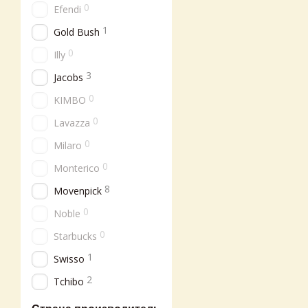
0
Efendi
1
Gold Bush
0
Illy
3
Jacobs
0
KIMBO
0
Lavazza
0
Milaro
0
Monterico
8
Movenpick
0
Noble
0
Starbucks
1
Swisso
2
Tchibo