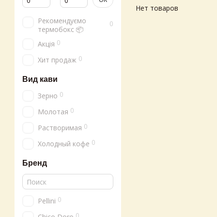
Нет товаров
Рекомендуємо
0
термобокс 📦
0
Акція
0
Хит продаж
Вид кави
0
Зерно
0
Молотая
0
Растворимая
0
Холодный кофе
Бренд
0
Pellini
0
Chico Doro