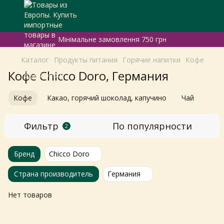
Мінімальне замовлення 750 грн
Каталог
Продукты питания
Горячие напитки
Кофе
Кофе Chicco Doro, Германия
Кофе
Какао, горячий шоколад, капучино
Чай
Фильтр
По популярности
2
Бренд
Chicco Doro
Страна производитель
Германия
Нет товаров
Самовивіз з магазинів
×
Egastronom