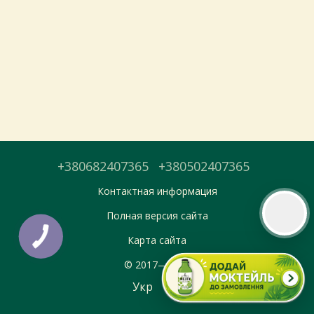
Тепер онлайн-замовлення можна
безкоштовно
доставити у вибраний
магазин і забрати у зручний час 💚
Дізнатись більше про самовивіз
Перейти до оформлення
+380682407365
+380502407365
День доставки обираєте під час оформлення.
Контактная информация
Полная версия сайта
Карта сайта
© 2017—2026
Укр
Рус