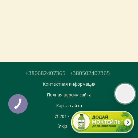
Тепер онлайн-замовлення можна
безкоштовно
доставити у вибраний
магазин і забрати у зручний час 💚
Дізнатись більше про самовивіз
Перейти до оформлення
+380682407365
+380502407365
День доставки обираєте під час оформлення.
Контактная информация
Полная версия сайта
Карта сайта
© 2017—2026
Укр
Рус