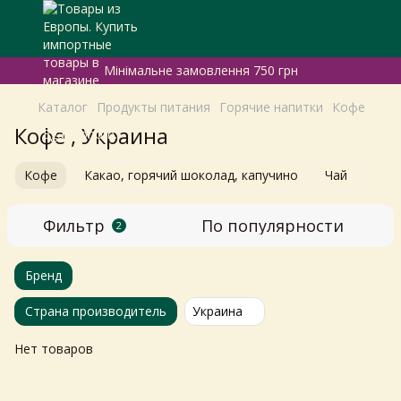
Мінімальне замовлення 750 грн
Каталог
Продукты питания
Горячие напитки
Кофе
Кофе , Украина
Кофе
Какао, горячий шоколад, капучино
Чай
Фильтр
По популярности
2
Бренд
Страна производитель
Украина
Нет товаров
Самовивіз з магазинів
×
Egastronom