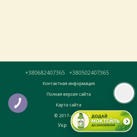
Тепер онлайн-замовлення можна
безкоштовно
доставити у вибраний
магазин і забрати у зручний час 💚
Дізнатись більше про самовивіз
Перейти до оформлення
+380682407365
+380502407365
День доставки обираєте під час оформлення.
Контактная информация
Полная версия сайта
Карта сайта
© 2017—2026
Укр
Рус