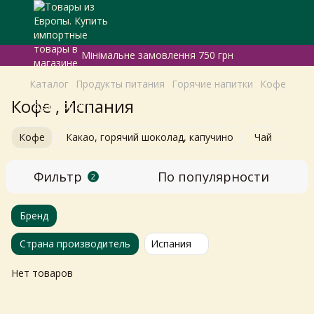
Мінімальне замовлення 750 грн
Каталог
Продукты питания
Горячие напитки
Кофе
Кофе , Испания
Кофе
Какао, горячий шоколад, капучино
Чай
Фильтр
По популярности
2
Бренд
Страна производитель
Испания
Нет товаров
Самовивіз з магазинів
×
Egastronom