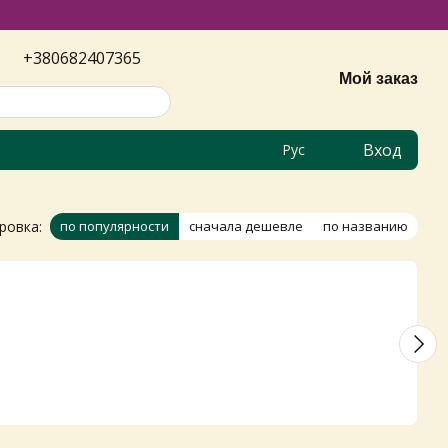
+380682407365
Мой заказ
Вход
Рус
ровка:
по популярности
сначала дешевле
по названию