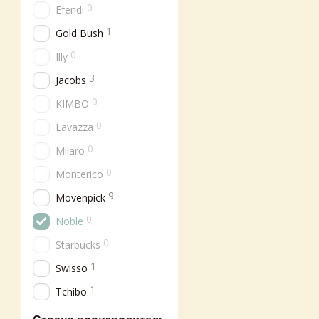
0
Efendi
1
Gold Bush
0
Illy
3
Jacobs
0
KIMBO
0
Lavazza
0
Milaro
0
Monterico
9
Movenpick
0
Noble
0
Starbucks
1
Swisso
1
Tchibo