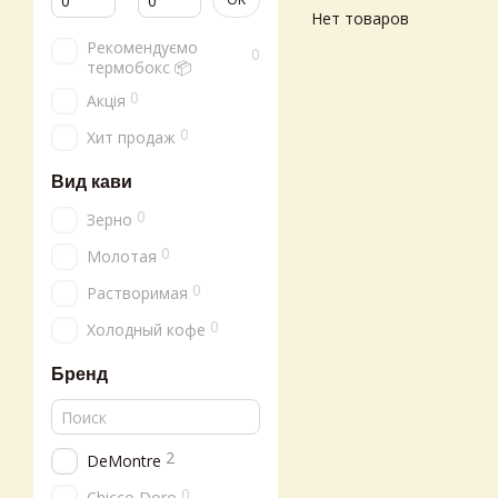
Нет товаров
Рекомендуємо
0
термобокс 📦
0
Акція
0
Хит продаж
Вид кави
0
Зерно
0
Молотая
0
Растворимая
0
Холодный кофе
Бренд
2
DeMontre
0
Chicco Doro