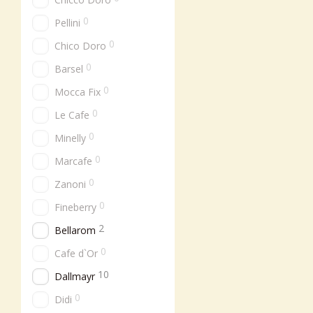
0
Pellini
0
Chico Doro
0
Barsel
0
Mocca Fix
0
Le Cafe
0
Minelly
0
Marcafe
0
Zanoni
0
Fineberry
2
Bellarom
0
Cafe d`Or
10
Dallmayr
0
Didi