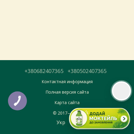
Тепер онлайн-замовлення можна
безкоштовно
доставити у вибраний
магазин і забрати у зручний час 💚
Дізнатись більше про самовивіз
Перейти до оформлення
+380682407365
+380502407365
День доставки обираєте під час оформлення.
Контактная информация
Полная версия сайта
Карта сайта
© 2017—2026
Укр
Рус