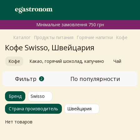
Мінімальне замовлення 750 грн
Каталог
Продукты питания
Горячие напитки
Кофе
Кофе Swisso, Швейцария
Кофе
Какао, горячий шоколад, капучино
Чай
Фильтр
По популярности
2
Бренд
Swisso
Страна производитель
Швейцария
Нет товаров
Самовивіз з магазинів
×
Egastronom