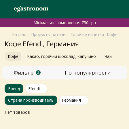
Мінімальне замовлення 750 грн
Каталог
Продукты питания
Горячие напитки
Кофе
Кофе Efendi, Германия
Кофе
Какао, горячий шоколад, капучино
Чай
Фильтр
По популярности
2
Бренд
Efendi
Страна производитель
Германия
Нет товаров
Самовивіз з магазинів
×
Egastronom