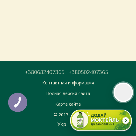
Тепер онлайн-замовлення можна
безкоштовно
доставити у вибраний
магазин і забрати у зручний час 💚
Дізнатись більше про самовивіз
Перейти до оформлення
+380682407365
+380502407365
День доставки обираєте під час оформлення.
Контактная информация
Полная версия сайта
Карта сайта
© 2017—2026
Укр
Рус