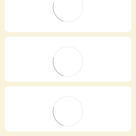
Самовивіз з магазинів
×
Egastronom
Тепер онлайн-замовлення можна
безкоштовно
доставити у вибраний
магазин і забрати у зручний час 💚