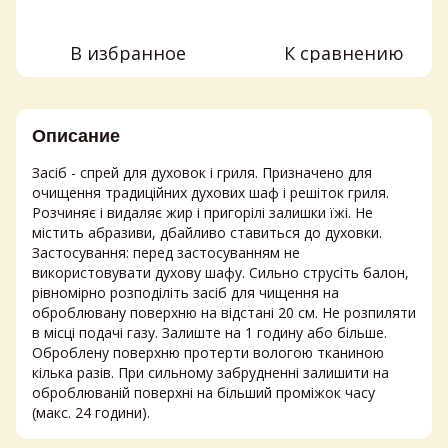
В избранное
К сравнению
Описание
Засіб - спрей для духовок і гриля. Призначено для
очищення традиційних духових шаф і решіток гриля.
Розчиняє і видаляє жир і пригорілі залишки їжі. Не
містить абразиви, дбайливо ставиться до духовки.
Застосування: перед застосуванням не
використовувати духову шафу. Сильно струсіть балон,
рівномірно розподіліть засіб для чищення на
оброблювану поверхню на відстані 20 см. Не розпиляти
в місці подачі газу. Залиште на 1 годину або більше.
Оброблену поверхню протерти вологою тканиною
кілька разів. При сильному забрудненні залишити на
оброблюваній поверхні на більший проміжок часу
(макс. 24 години).