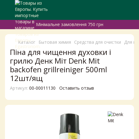
Мінімальне замовлення 750 грн
Каталог
Бытовая химия
Средства для очистки
Для ку
Піна для чищення духовки і
грилю Денк Міт Denk Mit
backofen grillreiniger 500ml
12шт/ящ
Артикул:
00-00011130
Оставить отзыв