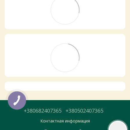
Самовивіз з магазинів
×
Egastronom
Тепер онлайн-замовлення можна
безкоштовно
доставити у вибраний
магазин і забрати у зручний час 💚
Дізнатись більше про самовивіз
Перейти до оформлення
+380682407365
+380502407365
День доставки обираєте під час оформлення.
Контактная информация