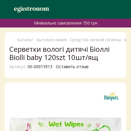
Мінімальне замовлення 750 грн
Каталог
Бытовая химия
Средства личной гигиены
Бум
Серветки вологі дитячі Біоллі
Biolli baby 120szt 10шт/ящ
Артикул:
00-00013913
Оставить отзыв