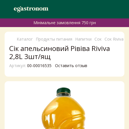
Мінімальне замовлення 750 грн
Каталог
Продукты питания
Напитки
Сок
Сок Riviva
С
Сік апельсиновий Рівіва Riviva
2,8L 3шт/ящ
Артикул:
00-00016535
Оставить отзыв