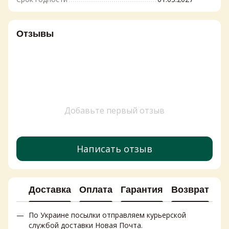
Отзывы
Добавьте первый отзыв
Написать отзыв
Доставка
Оплата
Гарантия
Возврат
Ко
По Украине посылки отправляем курьерской
службой доставки Новая Почта.