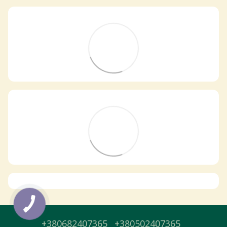
Самовивіз з магазинів
×
Egastronom
Тепер онлайн-замовлення можна
безкоштовно
доставити у вибраний
магазин і забрати у зручний час 💚
Дізнатись більше про самовивіз
Перейти до оформлення
+380682407365
+380502407365
День доставки обираєте під час оформлення.