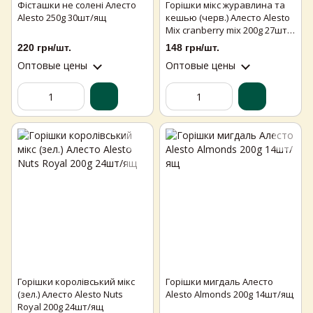
Фісташки не солені Алесто
Горішки мікс журавлина та
Alesto 250g 30шт/ящ
кешью (черв.) Алесто Alesto
Mix cranberry mix 200g 27шт/
ящ
220 грн/шт.
148 грн/шт.
Оптовые цены
Оптовые цены
Горішки королівський мікс
Горішки мигдаль Алесто
(зел.) Алесто Alesto Nuts
Alesto Аlmonds 200g 14шт/ящ
Royal 200g 24шт/ящ