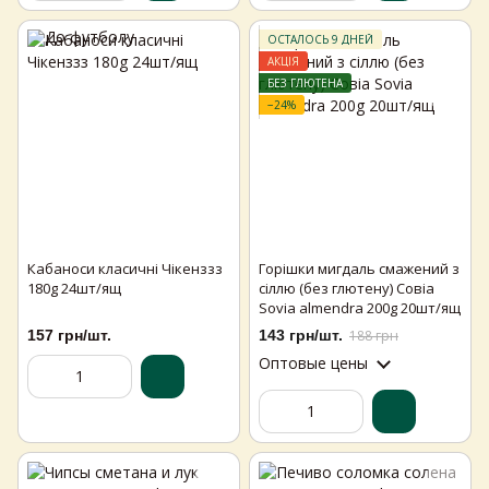
ОСТАЛОСЬ 9 ДНЕЙ
АКЦІЯ
БЕЗ ГЛЮТЕНА
−24%
Кабаноси класичні Чікенззз
Горішки мигдаль смажений з
180g 24шт/ящ
сіллю (без глютену) Совіа
Sovia almendra 200g 20шт/ящ
157 грн/шт.
143 грн/шт.
188 грн
Оптовые цены