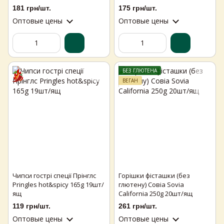
181 грн/шт.
175 грн/шт.
Оптовые цены
Оптовые цены
БЕЗ ГЛЮТЕНА
ВЕГАН
Чипси гострі спеції Прінглс
Горішки фісташки (без
Pringles hot&spicy 165g 19шт/
глютену) Совіа Sovia
ящ
California 250g 20шт/ящ
119 грн/шт.
261 грн/шт.
Оптовые цены
Оптовые цены