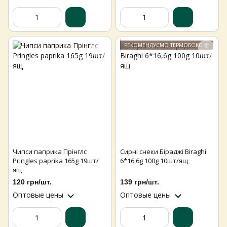
РЕКОМЕНДУЄМО ТЕРМОБОКС 📦
Чипси паприка Прінглс
Сирні снеки Біраджі Biraghi
Pringles paprika 165g 19шт/
6*16,6g 100g 10шт/ящ
ящ
120 грн/шт.
139 грн/шт.
Оптовые цены
Оптовые цены