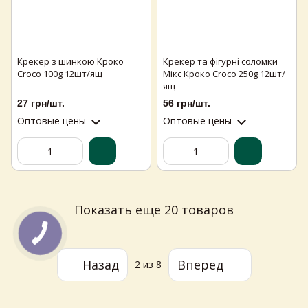
Крекер з шинкою Кроко
Крекер та фігурні соломки
Croco 100g 12шт/ящ
Мікс Кроко Croco 250g 12шт/
ящ
27 грн/шт.
56 грн/шт.
Оптовые цены
Оптовые цены
Самовивіз з магазинів
×
Egastronom
Показать еще 20 товаров
Тепер онлайн-замовлення можна
безкоштовно
доставити у вибраний
магазин і забрати у зручний час 💚
Назад
Вперед
2
из 8
Дізнатись більше про самовивіз