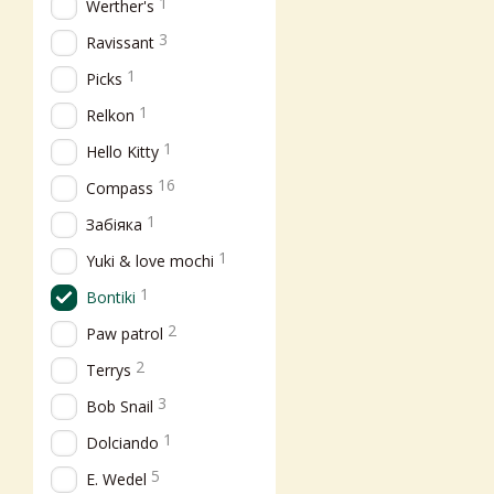
1
Werther's
3
Ravissant
1
Picks
1
Relkon
1
Hello Kitty
16
Compass
1
Забіяка
1
Yuki & love mochi
1
Bontiki
2
Paw patrol
2
Terrys
3
Bob Snail
1
Dolciando
5
E. Wedel