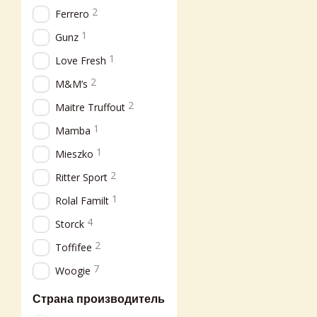
2
Ferrero
1
Gunz
1
Love Fresh
2
M&M’s
2
Maitre Truffout
1
Mamba
1
Mieszko
2
Ritter Sport
1
Rolal Familt
4
Storck
2
Toffifee
7
Woogie
Страна производитель