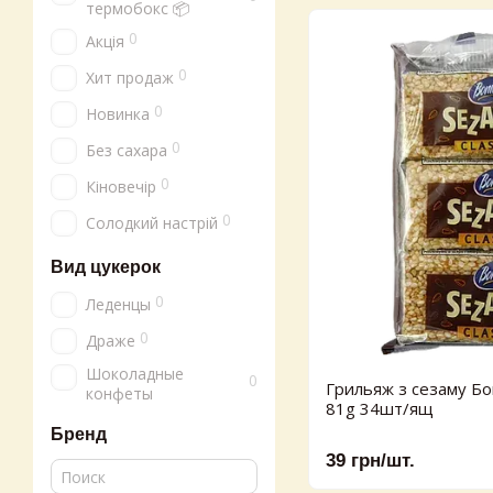
термобокс 📦
0
Акція
0
Хит продаж
0
Новинка
0
Без сахара
0
Кіновечір
0
Солодкий настрій
Вид цукерок
0
Леденцы
0
Драже
Шоколадные
0
Грильяж з сезаму Бон
конфеты
81g 34шт/ящ
Бренд
39 грн/шт.