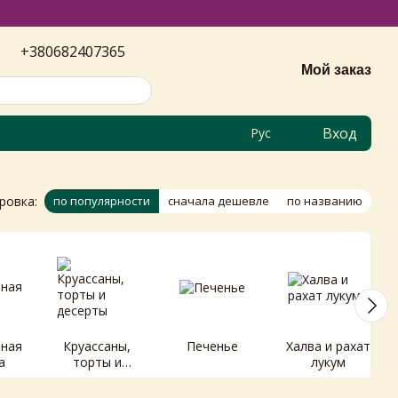
+380682407365
Мой заказ
Вход
Рус
ровка:
по популярности
сначала дешевле
по названию
ная
Круассаны,
Печенье
Халва и рахат
а
торты и
лукум
десерты