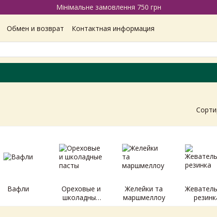
Мінімальне замовлення 750 грн
Обмен и возврат
Контактная информация
Наши магазины
Отзывы про магазин
Вакансии
ашение
Политика конфиденциальности
Сорти
Вафли
Ореховые и
Желейки та
Жеватель
школадные
маршмеллоу
резинк
пасты