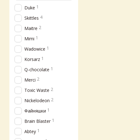
1
Duke
4
Skittles
2
Maitre
1
Mimi
1
Wadowice
1
Korsarz
1
Q-chocolate
2
Merci
2
Toxic Waste
2
Nickelodeon
1
Файняшки
1
Brain Blaster
1
Abtey