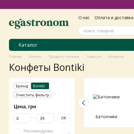
Перейти к основному контенту
О нас
Оплата и доставка
Самовивіз з магазину
Пользовательское согл
Каталог
Главная
Каталог
Продукты питания
Сладости
Конфеты
Конфеты Bontiki
Бренд:
Bontiki
Очистить фильтр
Цена, грн
От Цена, грн
До Цена, грн
Батончики
OK
Рекомендуємо
0