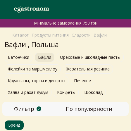
Мінімальне замовлення 750 грн
Каталог
Продукты питания
Сладости
Вафли
Вафли , Польша
Батончики
Вафли
Ореховые и школадные пасты
Желейки та маршмеллоу
Жевательная резинка
Круассаны, торты и десерты
Печенье
Халва и рахат лукум
Конфеты
Шоколад
Фильтр
По популярности
2
Бренд
Самовивіз з магазинів
×
Egastronom