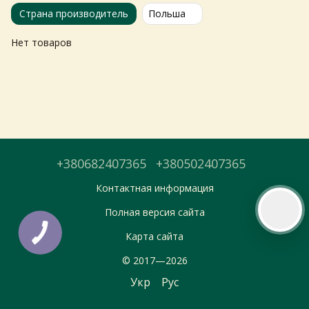
Страна производитель
Польша
Тепер онлайн-замовлення можна
Нет товаров
безкоштовно
доставити у вибраний
магазин і забрати у зручний час 💚
Дізнатись більше про самовивіз
Перейти до оформлення
+380682407365
+380502407365
День доставки обираєте під час оформлення.
Контактная информация
Полная версия сайта
Карта сайта
© 2017—2026
Укр
Рус