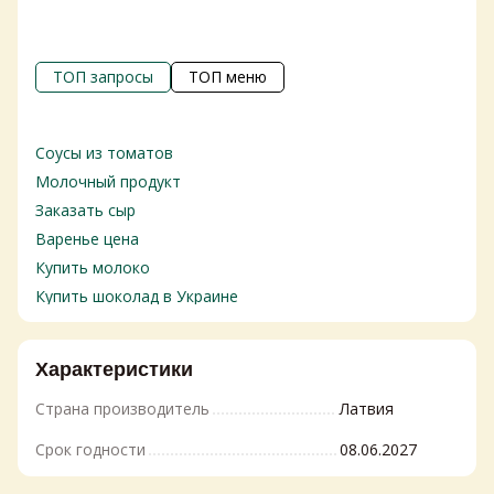
ТОП запросы
ТОП меню
Соусы из томатов
Маг
това
Молочный продукт
Бака
Заказать сыр
Сла
Варенье цена
Сыр
Купить молоко
Соу
Купить шоколад в Украине
Нап
Цена конфеты
Мол
Томатная паста цена
Характеристики
Мяс
Заказать чай
Кон
Страна производитель
Латвия
Фрукты консервированные в банках
Снек
Желейные конфеты купить
Срок годности
08.06.2027
вит
Импортный шоколад купить
Быт