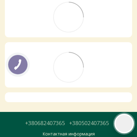
Самовивіз з магазинів
×
Egastronom
Тепер онлайн-замовлення можна
безкоштовно
доставити у вибраний
магазин і забрати у зручний час 💚
Дізнатись більше про самовивіз
Перейти до оформлення
День доставки обираєте під час оформлення.
+380682407365
+380502407365
Контактная информация