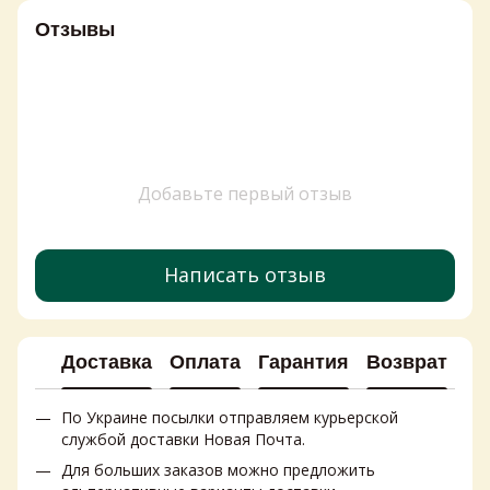
Сыр бри цена Киев
Сред
Отзывы
Крем чиз цена
гиги
Магазин соусов
Стоимость витаминов
Сыр с плесенью купить
Кетчуп купить
Camembert купить
Добавьте первый отзыв
Маршмеллоу купить
Чистящее средство для автомобиля
Стоимость памперсов
Написать отзыв
Моцарелла Киев
Товары из Европы купить в Украине
Доставка
Оплата
Гарантия
Возврат
Ко
По Украине посылки отправляем курьерской
службой доставки Новая Почта.
Для больших заказов можно предложить